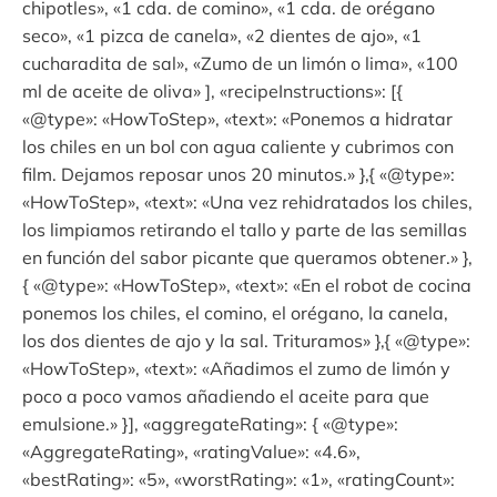
chipotles», «1 cda. de comino», «1 cda. de orégano
seco», «1 pizca de canela», «2 dientes de ajo», «1
cucharadita de sal», «Zumo de un limón o lima», «100
ml de aceite de oliva» ], «recipeInstructions»: [{
«@type»: «HowToStep», «text»: «Ponemos a hidratar
los chiles en un bol con agua caliente y cubrimos con
film. Dejamos reposar unos 20 minutos.» },{ «@type»:
«HowToStep», «text»: «Una vez rehidratados los chiles,
los limpiamos retirando el tallo y parte de las semillas
en función del sabor picante que queramos obtener.» },
{ «@type»: «HowToStep», «text»: «En el robot de cocina
ponemos los chiles, el comino, el orégano, la canela,
los dos dientes de ajo y la sal. Trituramos» },{ «@type»:
«HowToStep», «text»: «Añadimos el zumo de limón y
poco a poco vamos añadiendo el aceite para que
emulsione.» }], «aggregateRating»: { «@type»:
«AggregateRating», «ratingValue»: «4.6»,
«bestRating»: «5», «worstRating»: «1», «ratingCount»: