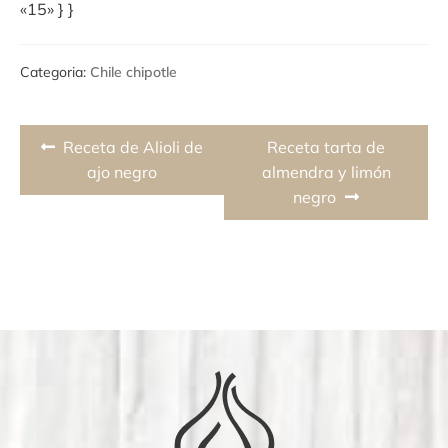
«15» } }
Categoria:
Chile chipotle
Navegación
Previous
Next
Receta de Alioli de
Receta tarta de
de
post:
post:
ajo negro
almendra y limón
negro
entradas