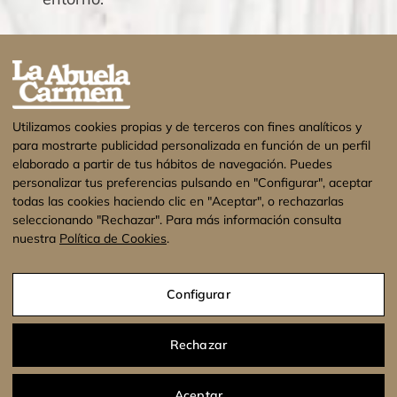
Utilizamos cookies propias y de terceros con fines analíticos y
para mostrarte publicidad personalizada en función de un perfil
elaborado a partir de tus hábitos de navegación. Puedes
personalizar tus preferencias pulsando en "Configurar", aceptar
todas las cookies haciendo clic en "Aceptar", o rechazarlas
seleccionando "Rechazar". Para más información consulta
nuestra
Política de Cookies
.
¡Estamos de vacaciones! No se enviarán
pedidos hasta el 17 de Agosto. Muchas
Configurar
gracias.
Descartar
Aviso legal
Política de privacidad
Política de cookies
Rechazar
Condiciones Generales
Aceptar