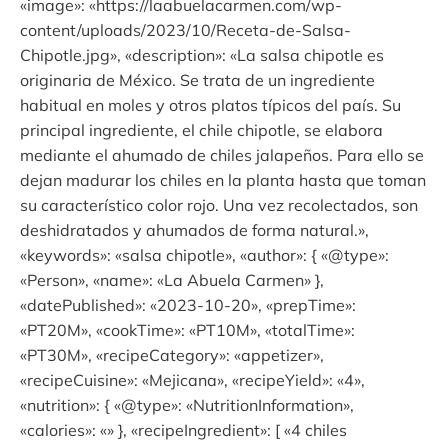
«image»: «https://laabuelacarmen.com/wp-
content/uploads/2023/10/Receta-de-Salsa-
Chipotle.jpg», «description»: «La salsa chipotle es
originaria de México. Se trata de un ingrediente
habitual en moles y otros platos típicos del país. Su
principal ingrediente, el chile chipotle, se elabora
mediante el ahumado de chiles jalapeños. Para ello se
dejan madurar los chiles en la planta hasta que toman
su característico color rojo. Una vez recolectados, son
deshidratados y ahumados de forma natural.»,
«keywords»: «salsa chipotle», «author»: { «@type»:
«Person», «name»: «La Abuela Carmen» },
«datePublished»: «2023-10-20», «prepTime»:
«PT20M», «cookTime»: «PT10M», «totalTime»:
«PT30M», «recipeCategory»: «appetizer»,
«recipeCuisine»: «Mejicana», «recipeYield»: «4»,
«nutrition»: { «@type»: «NutritionInformation»,
«calories»: «» }, «recipeIngredient»: [ «4 chiles