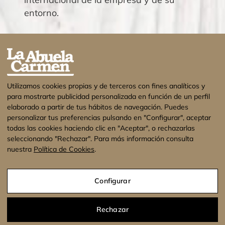
entorno.
Utilizamos cookies propias y de terceros con fines analíticos y
para mostrarte publicidad personalizada en función de un perfil
elaborado a partir de tus hábitos de navegación. Puedes
personalizar tus preferencias pulsando en "Configurar", aceptar
todas las cookies haciendo clic en "Aceptar", o rechazarlas
seleccionando "Rechazar". Para más información consulta
nuestra
Política de Cookies
.
¡Estamos de vacaciones! No se enviarán
pedidos hasta el 17 de Agosto. Muchas
Configurar
gracias.
Descartar
Aviso legal
Política de privacidad
Política de cookies
Rechazar
Condiciones Generales