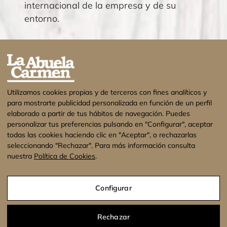
internacional de la empresa y de su
entorno.
Utilizamos cookies propias y de terceros con fines analíticos y
para mostrarte publicidad personalizada en función de un perfil
elaborado a partir de tus hábitos de navegación. Puedes
personalizar tus preferencias pulsando en "Configurar", aceptar
todas las cookies haciendo clic en "Aceptar", o rechazarlas
seleccionando "Rechazar". Para más información consulta
nuestra
Política de Cookies
.
¡Estamos de vacaciones! No se enviarán
pedidos hasta el 17 de Agosto. Muchas
Configurar
gracias.
Descartar
Aviso legal
Política de privacidad
Política de cookies
Rechazar
Condiciones Generales