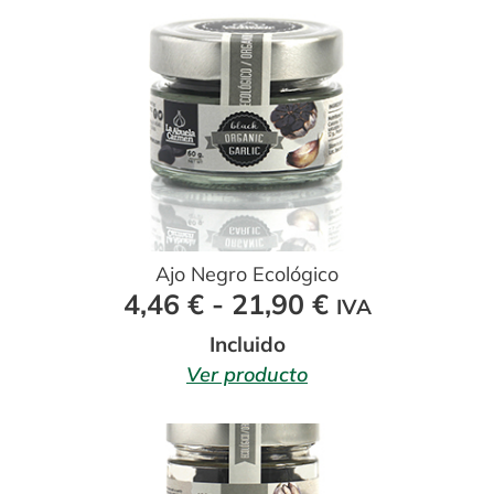
Ajo Negro Ecológico
Rango
4,46
€
-
21,90
€
IVA
de
Incluido
precios:
Ver producto
desde
4,46 €
hasta