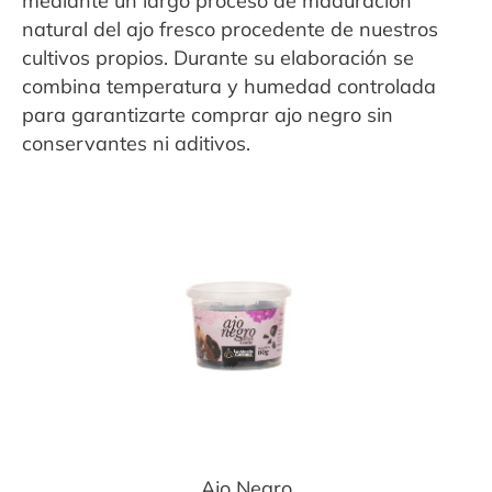
mediante un largo proceso de maduración
Cebolla Negra
Ajo Frito
natural del ajo fresco procedente de nuestros
cultivos propios. Durante su elaboración se
Ajo Negro
Ajo Picado
combina temperatura y humedad controlada
Ecológicos
Ajo Fresco
para garantizarte comprar ajo negro sin
conservantes ni aditivos.
Chile Chipotle
Limón Negro
Mandarina Negra
Cápsulas de ajo
negro
Recetas
Contacto
Expandi
Sala de Prensa
menú
hijo
Ajo Negro