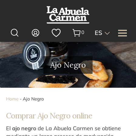
ES
0
Expandi
La Abuela Carmen
menú
Ajo Negro
Expandi
Productos
hijo
menú
Expandi
Sectores
hijo
menú
RSC
hijo
Home
-
Ajo Negro
Expandi
Tienda Online
Comprar Ajo Negro online
menú
Packs regalo
Ofertas
hijo
El
ajo negro
de La Abuela Carmen se obtiene