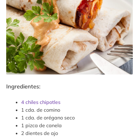
Contacto
Expandi
Sala de Prensa
menú
hijo
Ingredientes:
4 chiles chipotles
1 cda. de comino
1 cda. de orégano seco
1 pizca de canela
2 dientes de ajo