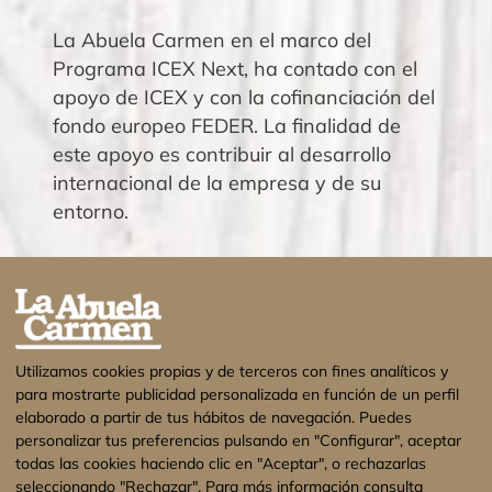
La Abuela Carmen en el marco del
Programa ICEX Next, ha contado con el
apoyo de ICEX y con la cofinanciación del
fondo europeo FEDER. La finalidad de
este apoyo es contribuir al desarrollo
internacional de la empresa y de su
entorno.
Utilizamos cookies propias y de terceros con fines analíticos y
para mostrarte publicidad personalizada en función de un perfil
elaborado a partir de tus hábitos de navegación. Puedes
personalizar tus preferencias pulsando en "Configurar", aceptar
todas las cookies haciendo clic en "Aceptar", o rechazarlas
seleccionando "Rechazar". Para más información consulta