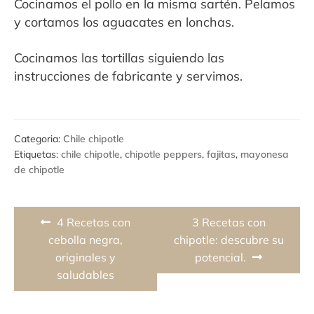
Cocinamos el pollo en la misma sartén. Pelamos
y cortamos los aguacates en lonchas.
Cocinamos las tortillas siguiendo las
instrucciones de fabricante y servimos.
Categoria:
Chile chipotle
Etiquetas:
chile chipotle
,
chipotle peppers
,
fajitas
,
mayonesa
de chipotle
Navegación
Previous
Next
4 Recetas con
3 Recetas con
de
post:
post:
cebolla negra,
chipotle: descubre su
originales y
potencial.
entradas
saludables