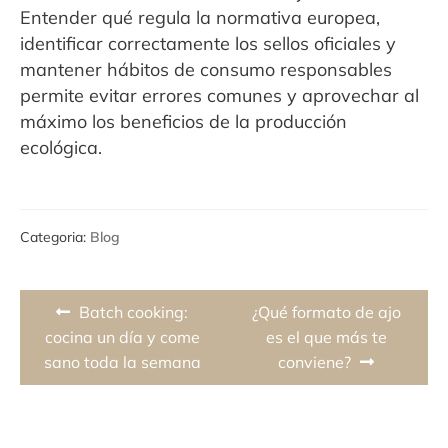
Entender qué regula la normativa europea,
identificar correctamente los sellos oficiales y
mantener hábitos de consumo responsables
permite evitar errores comunes y aprovechar al
máximo los beneficios de la producción
ecológica.
Categoria:
Blog
Navegación
Previous
Next
Batch cooking:
¿Qué formato de ajo
de
post:
post:
cocina un día y come
es el que más te
sano toda la semana
conviene?
entradas