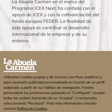
La Abuela Carmen en el marco del
Programa ICEX Next, ha contado con el
apoyo de ICEX y con la cofinanciación del
fondo europeo FEDER. La finalidad de
este apoyo es contribuir al desarrollo
internacional de la empresa y de su
entorno.
Utilizamos cookies propias y de terceros con fines analíticos y
para mostrarte publicidad personalizada en función de un perfil
elaborado a partir de tus hábitos de navegación. Puedes
personalizar tus preferencias pulsando en "Configurar", aceptar
todas las cookies haciendo clic en "Aceptar", o rechazarlas
seleccionando "Rechazar". Para más información consulta
nuestra
Política de Cookies
.