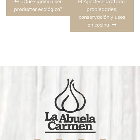
Previous
Next
¿Qué significa ser
El Ajo Deshidratado:
de
post:
post:
productor ecológico?
propiedades,
conservación y usos
entradas
en cocina