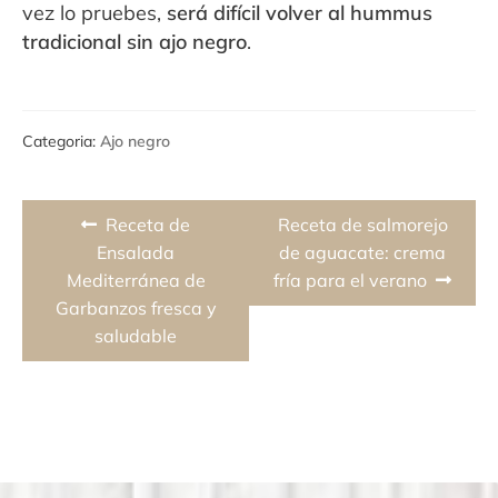
vez lo pruebes,
será difícil volver al hummus
tradicional sin ajo negro
.
Categoria:
Ajo negro
Navegación
Previous
Next
Receta de
Receta de salmorejo
de
post:
post:
Ensalada
de aguacate: crema
Mediterránea de
fría para el verano
entradas
Garbanzos fresca y
saludable