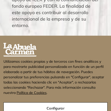
fondo europeo FEDER. La finalidad de
este apoyo es contribuir al desarrollo
internacional de la empresa y de su
entorno.
Utilizamos cookies propias y de terceros con fines analíticos y
para mostrarte publicidad personalizada en función de un perfil
elaborado a partir de tus hábitos de navegación. Puedes
personalizar tus preferencias pulsando en "Configurar", aceptar
todas las cookies haciendo clic en "Aceptar", o rechazarlas
seleccionando "Rechazar". Para más información consulta
nuestra
Política de Cookies
.
¡Estamos de vacaciones! No se enviarán
pedidos hasta el 17 de Agosto. Muchas
Configurar