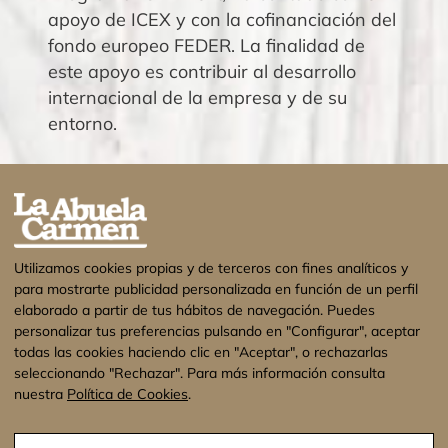
apoyo de ICEX y con la cofinanciación del
fondo europeo FEDER. La finalidad de
este apoyo es contribuir al desarrollo
internacional de la empresa y de su
entorno.
Utilizamos cookies propias y de terceros con fines analíticos y
para mostrarte publicidad personalizada en función de un perfil
elaborado a partir de tus hábitos de navegación. Puedes
personalizar tus preferencias pulsando en "Configurar", aceptar
todas las cookies haciendo clic en "Aceptar", o rechazarlas
seleccionando "Rechazar". Para más información consulta
nuestra
Política de Cookies
.
¡Estamos de vacaciones! No se enviarán