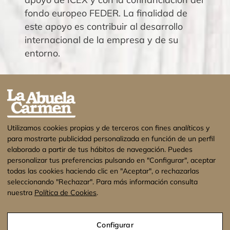
fondo europeo FEDER. La finalidad de
este apoyo es contribuir al desarrollo
internacional de la empresa y de su
entorno.
Utilizamos cookies propias y de terceros con fines analíticos y
para mostrarte publicidad personalizada en función de un perfil
elaborado a partir de tus hábitos de navegación. Puedes
personalizar tus preferencias pulsando en "Configurar", aceptar
todas las cookies haciendo clic en "Aceptar", o rechazarlas
seleccionando "Rechazar". Para más información consulta
nuestra
Política de Cookies
.
¡Estamos de vacaciones! No se enviarán
pedidos hasta el 17 de Agosto. Muchas
Configurar