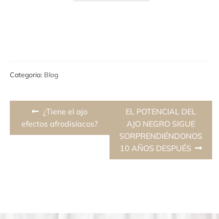
Categoria:
Blog
Navegación
Previous
Next
¿Tiene el ajo
EL POTENCIAL DEL
de
post:
post:
efectos afrodisíacos?
AJO NEGRO SIGUE
SORPRENDIÉNDONOS
entradas
10 AÑOS DESPUÉS