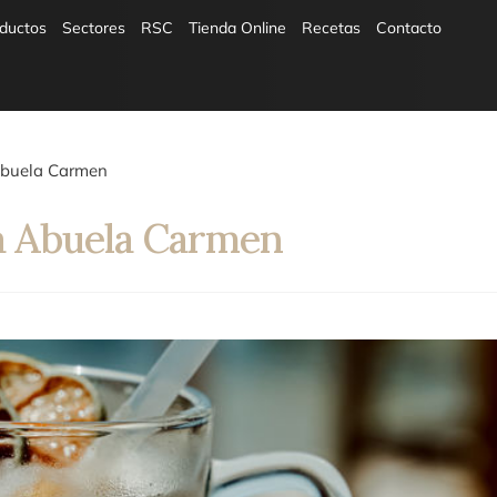
ductos
Sectores
RSC
Tienda Online
Recetas
Contacto
 Abuela Carmen
La Abuela Carmen