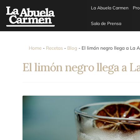
La Abuela Carmen
Pro
Sala de Prensa
Home
-
Recetas
-
Blog
-
El limón negro llega a La
El limón negro llega a 