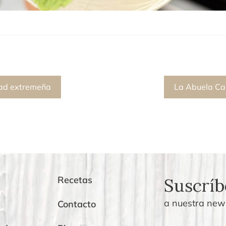
Next
dad extremeña
La Abuela Ca
post:
Recetas
Suscríb
a nuestra news
Contacto