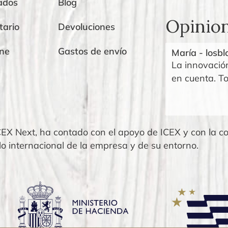
ados
Blog
Opinio
tario
Devoluciones
ine
Gastos de envío
tínez Hernández
María - losb
 negra, ajos fritos. Ajos secos y todo
La innovació
en cuenta. T
X Next, ha contado con el apoyo de ICEX y con la co
llo internacional de la empresa y de su entorno.