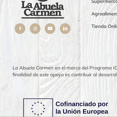
Supermerc
Agroalimen
Tienda Onl
 Molina
José Antonio Mar
os de todo tipo este es el sitio.
He probado cebolla
calidad 10.
La Abuela Carmen en el marco del Programa ICE
finalidad de este apoyo es contribuir al desarro