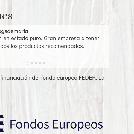
nes
logsdemaria
Quim Ca
n en estado puro. Gran empresa a tener
Ajos neg
odos los productos recomendados.
benefici
público 
financiación del fondo europeo FEDER. La