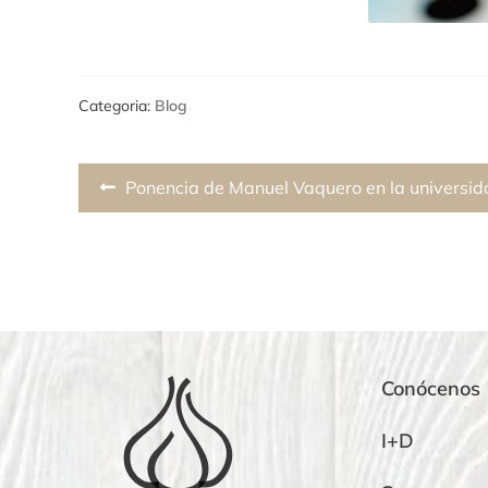
Categoria:
Blog
Navegación
Previous
Ponencia de Manuel Vaquero en la universi
de
post:
entradas
Conócenos
I+D