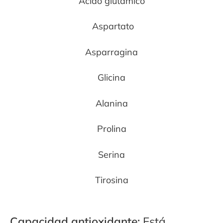
Ácido glutámico
Aspartato
Asparragina
Glicina
Alanina
Prolina
Serina
Tirosina
Capacidad antioxidante:
Está