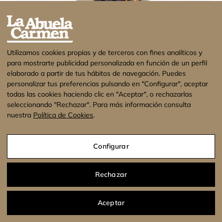
Utilizamos cookies propias y de terceros con fines analíticos y
para mostrarte publicidad personalizada en función de un perfil
elaborado a partir de tus hábitos de navegación. Puedes
personalizar tus preferencias pulsando en "Configurar", aceptar
todas las cookies haciendo clic en "Aceptar", o rechazarlas
seleccionando "Rechazar". Para más información consulta
Cápsulas Ajo Negro Puro Nigrum Envase 45 cápsulas
nuestra
Política de Cookies
.
7,99
€
IVA Incluido
¡Estamos de vacaciones! No se enviarán
pedidos hasta el 17 de Agosto. Muchas
Configurar
Añadir al carrito
gracias.
Descartar
Rechazar
Aceptar