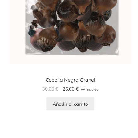
Cebolla Negra Granel
El
El
30,00
€
26,00
€
IVA Incluido
precio
precio
original
actual
Añadir al carrito
era:
es:
30,00 €.
26,00 €.