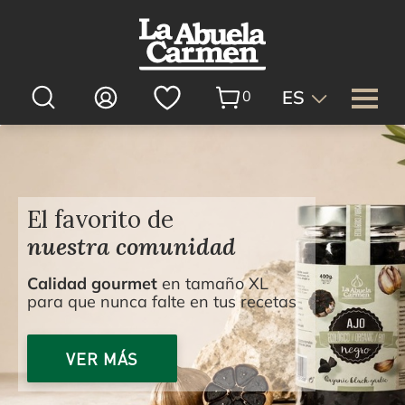
ES
0
Expandi
La Abuela Carmen
menú
Expandi
Productos
hijo
El favorito de
menú
nuestra comunidad
Expandi
Sectores
hijo
menú
Calidad gourmet
en tamaño XL
RSC
hijo
para que nunca falte en tus recetas
Expandi
Tienda Online
menú
VER MÁS
Recetas
hijo