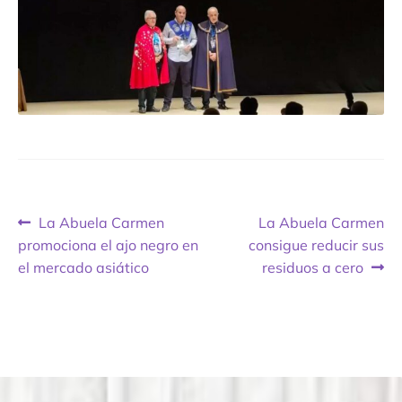
Contacto
Expandi
Sala de Prensa
menú
hijo
Navegación
Previous
Next
La Abuela Carmen
La Abuela Carmen
post:
post:
promociona el ajo negro en
consigue reducir sus
de
el mercado asiático
residuos a cero
entradas