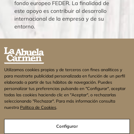
fondo europeo FEDER. La finalidad de
este apoyo es contribuir al desarrollo
internacional de la empresa y de su
entorno.
Utilizamos cookies propias y de terceros con fines analíticos y
para mostrarte publicidad personalizada en función de un perfil
elaborado a partir de tus hábitos de navegación. Puedes
personalizar tus preferencias pulsando en "Configurar", aceptar
todas las cookies haciendo clic en "Aceptar", o rechazarlas
seleccionando "Rechazar". Para más información consulta
nuestra
Política de Cookies
.
¡Estamos de vacaciones! No se enviarán
pedidos hasta el 17 de Agosto. Muchas
Configurar