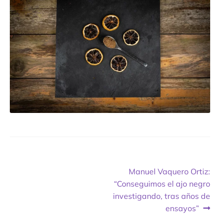
Contacto
Expandi
Sala de Prensa
menú
hijo
Navegación
Next
Manuel Vaquero Ortiz:
post:
“Conseguimos el ajo negro
de
investigando, tras años de
entradas
ensayos”