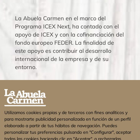
La Abuela Carmen en el marco del
Programa ICEX Next, ha contado con el
apoyo de ICEX y con la cofinanciación del
fondo europeo FEDER. La finalidad de
este apoyo es contribuir al desarrollo
internacional de la empresa y de su
entorno.
Utilizamos cookies propias y de terceros con fines analíticos y
para mostrarte publicidad personalizada en función de un perfil
elaborado a partir de tus hábitos de navegación. Puedes
personalizar tus preferencias pulsando en "Configurar", aceptar
todas las cookies haciendo clic en "Aceptar", o rechazarlas