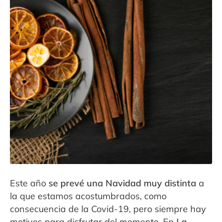
Contacto
Expandi
Sala de Prensa
menú
hijo
Este año
se prevé una Navidad muy distinta
a
la que estamos acostumbrados, como
consecuencia de la Covid-19, pero siempre hay
motivos para disfrutar del momento. En
La