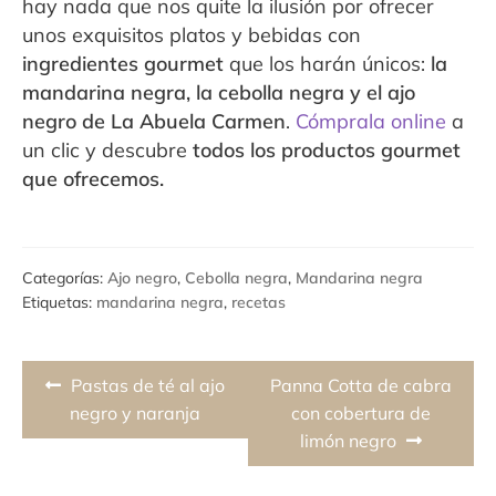
hay nada que nos quite la ilusión por ofrecer
unos exquisitos platos y bebidas con
ingredientes gourmet
que los harán únicos:
la
mandarina negra, la cebolla negra y el ajo
negro de La Abuela Carmen
.
Cómprala online
a
un clic y descubre
todos los productos gourmet
que ofrecemos.
Categorías:
Ajo negro
,
Cebolla negra
,
Mandarina negra
Etiquetas:
mandarina negra
,
recetas
Navegación
Previous
Next
Pastas de té al ajo
Panna Cotta de cabra
de
post:
post:
negro y naranja
con cobertura de
limón negro
entradas