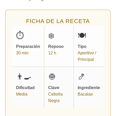
FICHA DE LA RECETA
⏱️
❄️
🍽️
Preparación
Reposo
Tipo
30 min
12 h
Aperitivo /
Principal
👨‍🍳
🧅
🍤
Dificultad
Clave
Ingrediente
Media
Cebolla
Bacalao
Negra