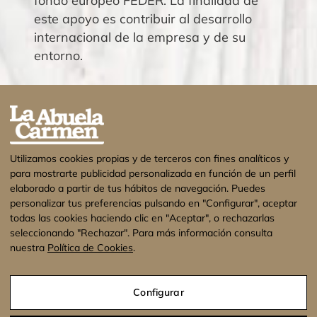
fondo europeo FEDER. La finalidad de
este apoyo es contribuir al desarrollo
internacional de la empresa y de su
entorno.
Utilizamos cookies propias y de terceros con fines analíticos y
para mostrarte publicidad personalizada en función de un perfil
elaborado a partir de tus hábitos de navegación. Puedes
personalizar tus preferencias pulsando en "Configurar", aceptar
todas las cookies haciendo clic en "Aceptar", o rechazarlas
seleccionando "Rechazar". Para más información consulta
nuestra
Política de Cookies
.
¡Estamos de vacaciones! No se enviarán
pedidos hasta el 17 de Agosto. Muchas
Configurar
gracias.