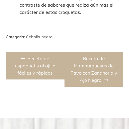
contraste de sabores que realza aún más el
carácter de estas croquetas.
Categoria:
Cebolla negra
Navegación
Previous
Next
Receta de
Receta de
de
post:
post:
espaguetis al ajillo
Hamburguesas de
fáciles y rápidos
Pavo con Zanahoria y
entradas
Ajo Negro