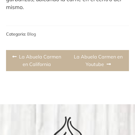
mismo.
Categoria:
Blog
Navegación
Previous
Next
La Abuela Carmen
La Abuela Carmen en
de
post:
post:
en California
Youtube
entradas