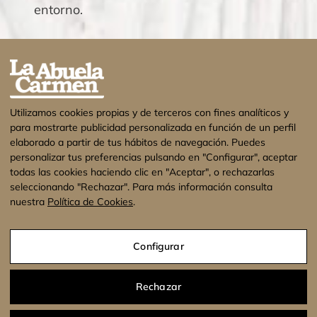
entorno.
Utilizamos cookies propias y de terceros con fines analíticos y
para mostrarte publicidad personalizada en función de un perfil
elaborado a partir de tus hábitos de navegación. Puedes
personalizar tus preferencias pulsando en "Configurar", aceptar
todas las cookies haciendo clic en "Aceptar", o rechazarlas
seleccionando "Rechazar". Para más información consulta
nuestra
Política de Cookies
.
¡Estamos de vacaciones! No se enviarán
pedidos hasta el 17 de Agosto. Muchas
Configurar
gracias.
Descartar
Aviso legal
Política de privacidad
Política de cookies
Rechazar
Condiciones Generales