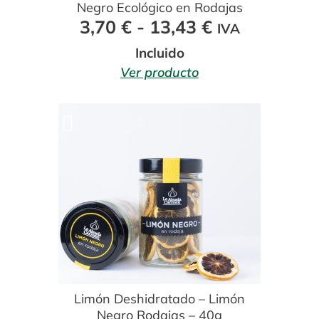
Contacto
Negro Ecológico en Rodajas
Rango
3,70
€
-
13,43
€
IVA
Expandi
Sala de Prensa
de
Incluido
menú
precios:
Ver producto
hijo
desde
3,70 €
hasta
13,43 €
Limón Deshidratado – Limón
Negro Rodajas – 40g