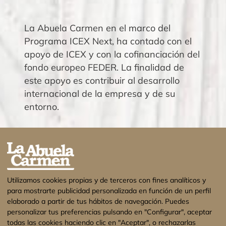
La Abuela Carmen en el marco del
Programa ICEX Next, ha contado con el
apoyo de ICEX y con la cofinanciación del
fondo europeo FEDER. La finalidad de
este apoyo es contribuir al desarrollo
internacional de la empresa y de su
entorno.
Utilizamos cookies propias y de terceros con fines analíticos y
para mostrarte publicidad personalizada en función de un perfil
elaborado a partir de tus hábitos de navegación. Puedes
personalizar tus preferencias pulsando en "Configurar", aceptar
todas las cookies haciendo clic en "Aceptar", o rechazarlas