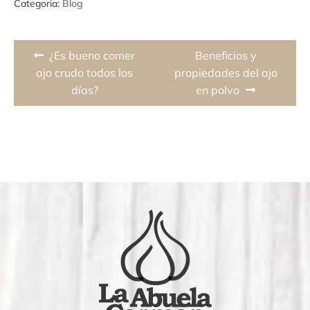
Categoria:
Blog
Navegación
Previous
Next
¿Es bueno comer
Beneficios y
de
post:
post:
ajo crudo todos los
propiedades del ajo
días?
en polvo
entradas